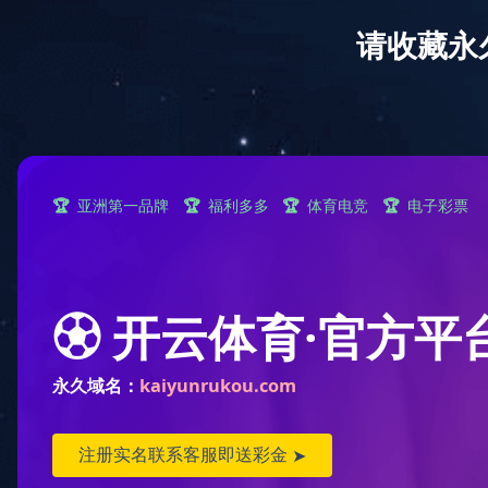
当前位置：
首页
>
工程案例
>
工程案例