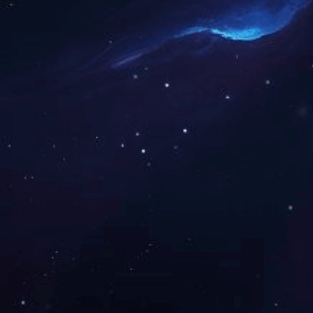
武汉永安副食商城防水工程案例
开云集
了解详情