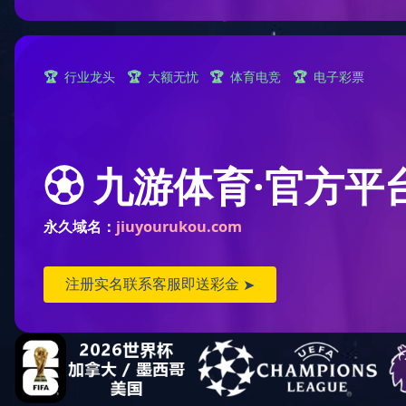
产品中心
PRODUCT CENTER
厨卫防水系统
工程防水系统
瓷砖铺贴系统
咨询热线
400-1628-211
地址：太原市迎泽区贵通大厦