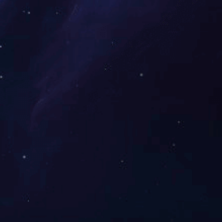
工程案例
The engineering case
团官网首页工程案例一太原小区
了解详情
了解详情